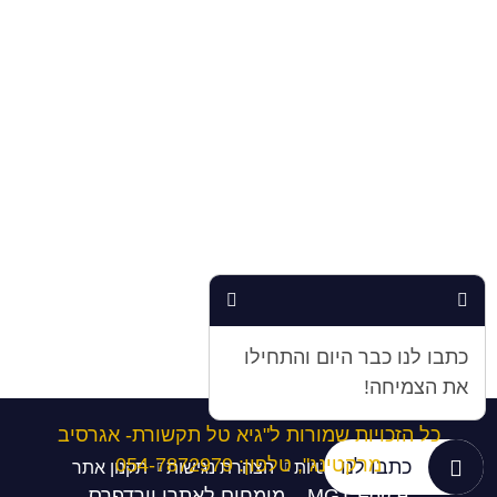
כתבו לנו כבר היום והתחילו
את הצמיחה!
כל הזכויות שמורות ל"גיא טל תקשורת- אגרסיב
מרקטינג", טלפון
:
054-7872979
כתבו לנו
מדיניות פרטיות
הצהרת נגישות
תקנון אתר
MGT Force – מומחים לאתרי וורדפרס