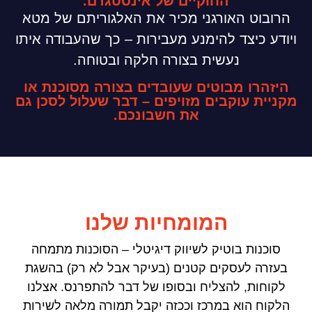
החוקיים של אינסטגרם.
הרובוט האורגני מכיר את האלגוריתם של מטא
ויודע כיצד להימנע מעבירות – כך שהעבודה איתו
נעשית בצורה חלקה ובטוחה.
היזהרו מבוטים שעובדים בצורה מסוכנת או
מקניית עוקבים מזויפים – דבר שעלול לסכן גם
את חשבונכם.
המומחיות שלנו
סוכנות בוטיק לשיווק דיגיטלי – הסוכנות מתמחה
בעזרה לעסקים קטנים (בעיקר אבל לא רק) בהשגת
לקוחות, להצליח ובסופו של דבר להתפרנס. אצלנו
הלקוח הוא במרכז וככזה יקבל תמורה מלאה לשירות