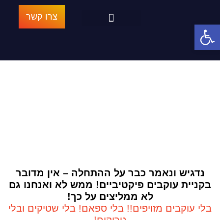
צרו קשר
פתח סרגל נגישות
ביקורות חיוביות בגוגל
הרובוט האורגני
הנבחרת המנצחת
הבלוג של אגרסיב מרקטינג
דף הבית
»
הרובוט האורגני
נדגיש ונאמר כבר על ההתחלה – אין מדובר
בקניית עוקבים פיקטיביים! ממש לא ואנחנו גם
לא ממליצים על כך!
בלי עוקבים מזויפים!! בלי ספאם! בלי שטיקים ובלי